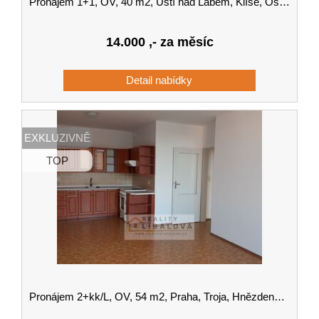
Pronájem 1+1, OV, 40 m2, Ústí nad Labem, Klíše, Ostrčilova
14.000
,- za měsíc
EXKLUZIVNĚ
TOP
Pronájem 2+kk/L, OV, 54 m2, Praha, Troja, Hnězdenská