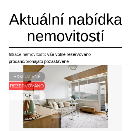
Aktuální nabídka
nemovitostí
filtrace nemovitostí:
vše
volné
rezervováno
prodáno/pronajato
pozastavené
EXKLUZIVNĚ
REZERVOVÁNO
TOP