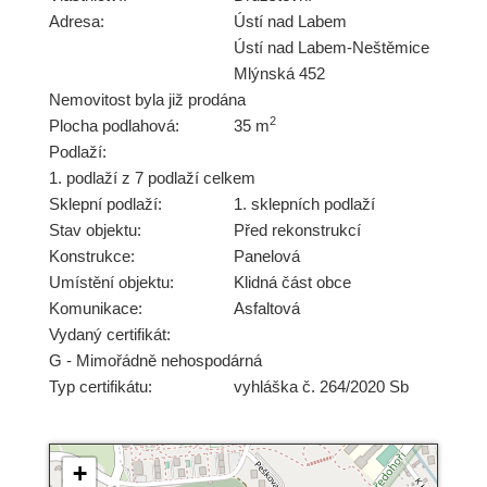
Adresa:
Ústí nad Labem
Ústí nad Labem-Neštěmice
Mlýnská 452
Nemovitost byla již prodána
2
Plocha podlahová:
35 m
Podlaží:
1. podlaží z 7 podlaží celkem
Sklepní podlaží:
1. sklepních podlaží
Stav objektu:
Před rekonstrukcí
Konstrukce:
Panelová
Umístění objektu:
Klidná část obce
Komunikace:
Asfaltová
Vydaný certifikát:
G - Mimořádně nehospodárná
Typ certifikátu:
vyhláška č. 264/2020 Sb
+