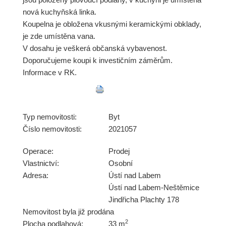
nová kuchyňská linka.
Koupelna je obložena vkusnými keramickými obklady,
je zde umístěna vana.
V dosahu je veškerá občanská vybavenost.
Doporučujeme koupi k investičním záměrům.
Informace v RK.
Typ nemovitosti:
Byt
Číslo nemovitosti:
2021057
Operace:
Prodej
Vlastnictví:
Osobní
Adresa:
Ústí nad Labem
Ústí nad Labem-Neštěmice
Jindřicha Plachty 178
Nemovitost byla již prodána
2
Plocha podlahová:
33 m