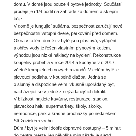
domu. V domě jsou pouze 4 bytové jednotky. Součástí
prodeje je i 1/4 podíl na zahradě za domem a sklepní
kóje.
V domě je fungující sušárna, bezpečnost zaručují nové
bezpečnostní vstupní dveře, parkování před domem.
Okna v celém domě i v bytě jsou plastová, vytápění
a ohřev vody je řešen vlastním plynovým kotlem,
výhodou jsou nízké náklady na bydlení. Rekonstrukce
koupelny proběhla v roce 2014 a kuchyně v r. 2017,
včetně kompletních nových rozvodů. V celém bytě je
plovoucí podlaha, v koupelně dlažba. Jedná se
o slunný a dispozičně velmi vkusně upořádaný byt,
nacházející se v jedné z nejžádanějších lokalit.
V blízkosti najdete kavárny, restaurace, stadion,
plaveckou halu, supermarkety, školy, školky,
nemocnice, park a krásné procházky po nedalekém
Střížovickém vrchu.
Dům / byt je velmi dobře dopravně dostupný – 5 minut
do centra města, jen několika minut jízdy je sjezd