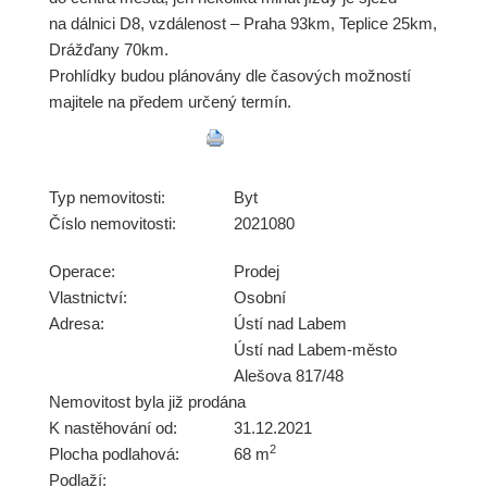
na dálnici D8, vzdálenost – Praha 93km, Teplice 25km,
Drážďany 70km.
Prohlídky budou plánovány dle časových možností
majitele na předem určený termín.
Typ nemovitosti:
Byt
Číslo nemovitosti:
2021080
Operace:
Prodej
Vlastnictví:
Osobní
Adresa:
Ústí nad Labem
Ústí nad Labem-město
Alešova 817/48
Nemovitost byla již prodána
K nastěhování od:
31.12.2021
2
Plocha podlahová:
68 m
Podlaží: