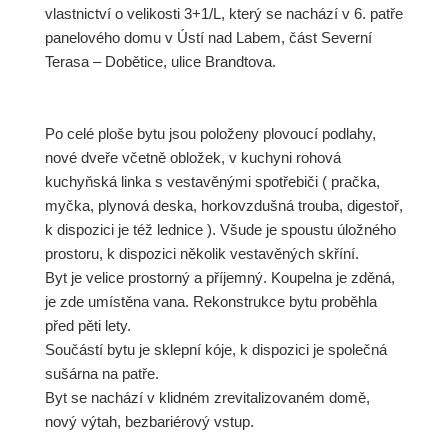
vlastnictví o velikosti 3+1/L, který se nachází v 6. patře
panelového domu v Ústí nad Labem, část Severní
Terasa – Dobětice, ulice Brandtova.
Po celé ploše bytu jsou položeny plovoucí podlahy,
nové dveře včetně obložek, v kuchyni rohová
kuchyňská linka s vestavěnými spotřebiči ( pračka,
myčka, plynová deska, horkovzdušná trouba, digestoř,
k dispozici je též lednice ). Všude je spoustu úložného
prostoru, k dispozici několik vestavěných skříní.
Byt je velice prostorný a příjemný. Koupelna je zděná,
je zde umístěna vana. Rekonstrukce bytu proběhla
před pěti lety.
Součástí bytu je sklepní kóje, k dispozici je společná
sušárna na patře.
Byt se nachází v klidném zrevitalizovaném domě,
nový výtah, bezbariérový vstup.