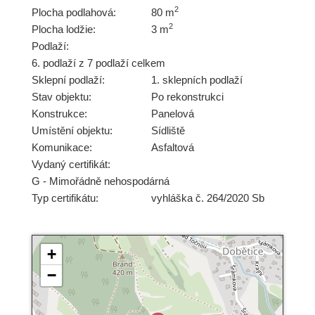
2
Plocha podlahová:
80 m
2
Plocha lodžie:
3 m
Podlaží:
6. podlaží z 7 podlaží celkem
Sklepní podlaží:
1. sklepních podlaží
Stav objektu:
Po rekonstrukci
Konstrukce:
Panelová
Umístění objektu:
Sídliště
Komunikace:
Asfaltová
Vydaný certifikát:
G - Mimořádně nehospodárná
Typ certifikátu:
vyhláška č. 264/2020 Sb
+
−