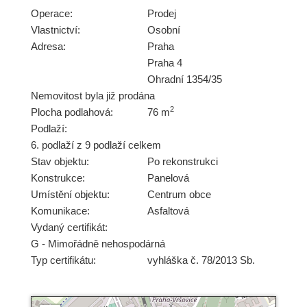
Operace:
Prodej
Vlastnictví:
Osobní
Adresa:
Praha
Praha 4
Ohradní 1354/35
Nemovitost byla již prodána
2
Plocha podlahová:
76 m
Podlaží:
6. podlaží z 9 podlaží celkem
Stav objektu:
Po rekonstrukci
Konstrukce:
Panelová
Umístění objektu:
Centrum obce
Komunikace:
Asfaltová
Vydaný certifikát:
G - Mimořádně nehospodárná
Typ certifikátu:
vyhláška č. 78/2013 Sb.