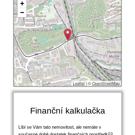
+
−
?
Leaflet
|
©
OpenStreetMap
Finanční kalkulačka
Líbí se Vám tato nemovitost, ale nemáte v
současné době dostatek finančních prostředků?