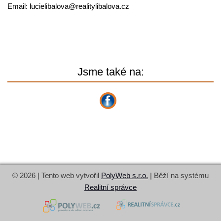
Email:
lucielibalova@
realitylibalova.cz
Jsme také na:
© 2026 | Tento web vytvořil
PolyWeb s.r.o.
| Běží na systému
Realitní správce