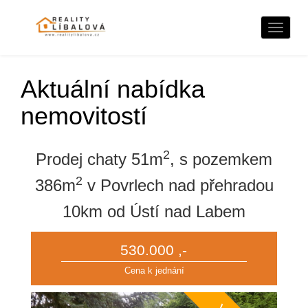
Naviga
Aktuální nabídka
nemovitostí
2
Prodej chaty 51m
, s pozemkem
2
386m
v Povrlech nad přehradou
10km od Ústí nad Labem
530.000 ,-
Cena k jednání