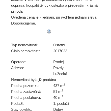
doprava, koupaliště, cyklostezka a především krásná
příroda.
Uvedená cena je k jednání, při rychlém jednání sleva.
Doporučujeme.
Typ nemovitosti:
Ostatní
Číslo nemovitosti:
2017023
Operace:
Prodej
Adresa:
Povrly
Lužecká
Nemovitost byla již prodána
2
Plocha pozemku:
437 m
2
Plocha zastavěná:
51 m
2
Plocha podlahová:
40 m
Podlaží:
1. podlaží
Stav objektu:
Dobrý