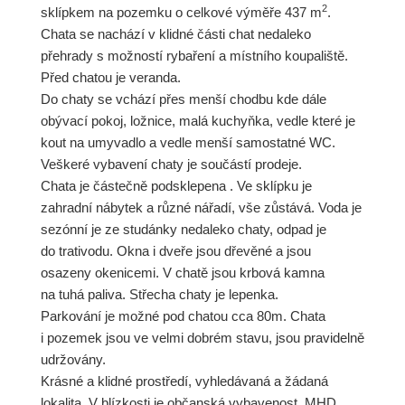
2
sklípkem na pozemku o celkové výměře 437 m
.
Chata se nachází v klidné části chat nedaleko
přehrady s možností rybaření a místního koupaliště.
Před chatou je veranda.
Do chaty se vchází přes menší chodbu kde dále
obývací pokoj, ložnice, malá kuchyňka, vedle které je
kout na umyvadlo a vedle menší samostatné WC.
Veškeré vybavení chaty je součástí prodeje.
Chata je částečně podsklepena . Ve sklípku je
zahradní nábytek a různé nářadí, vše zůstává. Voda je
sezónní je ze studánky nedaleko chaty, odpad je
do trativodu. Okna i dveře jsou dřevěné a jsou
osazeny okenicemi. V chatě jsou krbová kamna
na tuhá paliva. Střecha chaty je lepenka.
Parkování je možné pod chatou cca 80m. Chata
i pozemek jsou ve velmi dobrém stavu, jsou pravidelně
udržovány.
Krásné a klidné prostředí, vyhledávaná a žádaná
lokalita. V blízkosti je občanská vybavenost, MHD