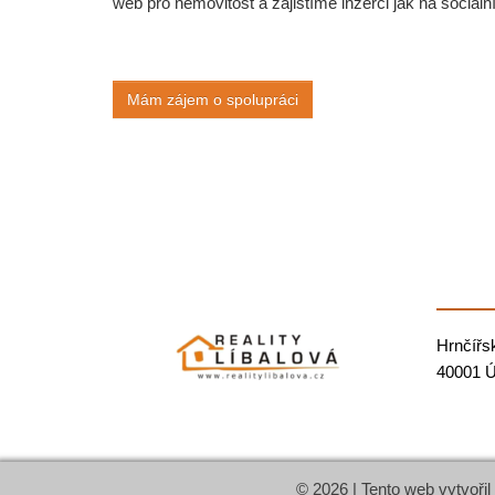
web pro nemovitost a zajistíme inzerci jak na sociální
Mám zájem o spolupráci
Hrnčířs
40001 Ú
© 2026 | Tento web vytvořil