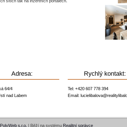
ch sítích tak na inzertních portálech.
Adresa:
Rychlý kontakt:
ká 64/4
Tel: +420 607 778 394
stí nad Labem
Email:
lucielibalova@
realityliba
PolyWeb s.r.o.
| Běží na systému
Realitní správce