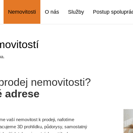
Nemovitosti
O nás
Služby
Postup spoluprá
ovitostí
na.
prodej nemovitosti?
é adrese
íme vaší nemovitost k prodeji, nafotíme
zpracujeme 3D prohlídku, půdorysy, samostatný