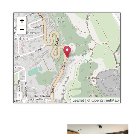
+
−
?
Leaflet
|
©
OpenStreetMap