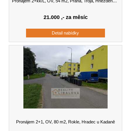
Pronájem 2+kk/L, OV, 54 m2, Praha, Troja, Hnězdenská
21.000
,- za měsíc
Pronájem 2+1, OV, 80 m2, Rokle, Hradec u Kadaně